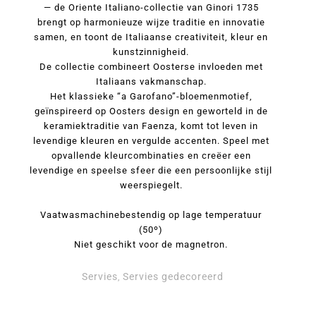
— de Oriente Italiano-collectie van Ginori 1735
brengt op harmonieuze wijze traditie en innovatie
samen, en toont de Italiaanse creativiteit, kleur en
kunstzinnigheid.
De collectie combineert Oosterse invloeden met
Italiaans vakmanschap.
Het klassieke “a Garofano”-bloemenmotief,
geïnspireerd op Oosters design en geworteld in de
keramiektraditie van Faenza, komt tot leven in
levendige kleuren en vergulde accenten. Speel met
opvallende kleurcombinaties en creëer een
levendige en speelse sfeer die een persoonlijke stijl
weerspiegelt.
Vaatwasmachinebestendig op lage temperatuur
(50º)
Niet geschikt voor de magnetron.
Servies
Servies gedecoreerd
,