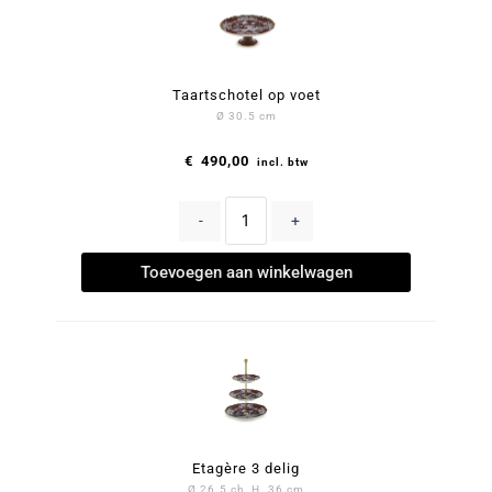
Taartschotel op voet
Ø 30.5 cm
€
490,00
incl. btw
-
+
Toevoegen aan winkelwagen
Etagère 3 delig
Ø 26.5 ch, H. 36 cm