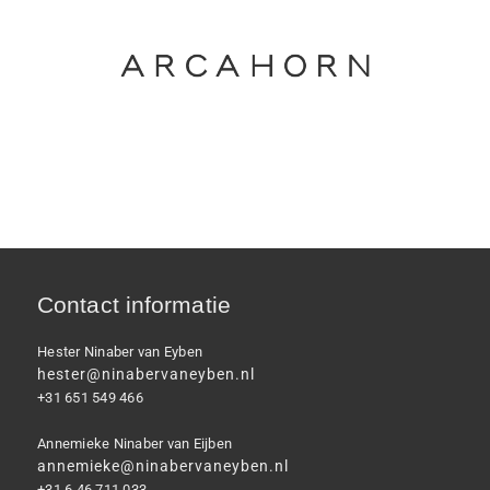
Contact informatie
Hester Ninaber van Eyben
hester@ninabervaneyben.nl
+31 651 549 466
Annemieke Ninaber van Eijben
annemieke@ninabervaneyben.nl
+31 6 46 711 033