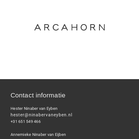
Contact informatie
Hester Ninaber van Eyben
hester@ninabervaneyben.nl
+31 651 549 466
Annemieke Ninaber van Eijben