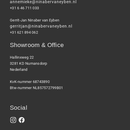
annemieke@ninabervaneyben.nl
+31 6 46 711 033
Gerrit-Jan Ninaber van Eyben
gerritjan@ninabervaneyben.nl
+31 621 894 062
Showroom & Office
Hallinxweg 22
3281 KD Numansdorp
Nederland
KvK-nummer 68743890
Btw-nummer NL857572799B01
Social