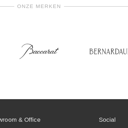
ONZE MERKEN
room & Office
Social