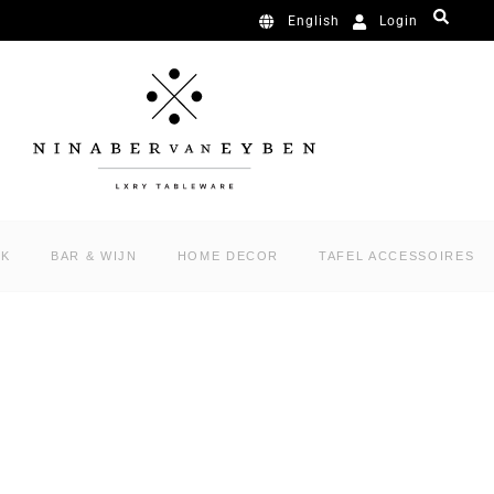
Login
English
RK
BAR & WIJN
HOME DECOR
TAFEL ACCESSOIRES