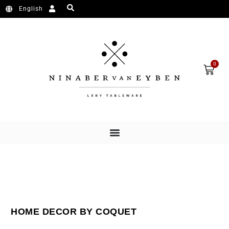
Ga naar de inhoud
English
Wink
0
HOME DECOR BY COQUET