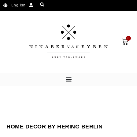
Ga naar de inhoud
English
Wink
0
HOME DECOR BY HERING BERLIN