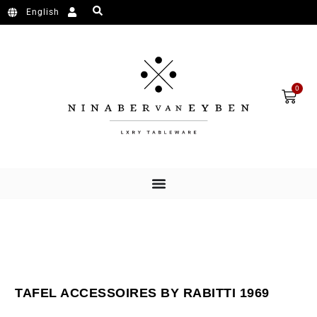
Ga naar de inhoud
English
Wink
0
TAFEL ACCESSOIRES BY RABITTI 1969