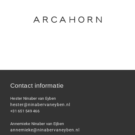
Contact informatie
Hester Ninaber van Eyben
hester@ninabervaneyben.nl
+31 651 549 466
Annemieke Ninaber van Eijben
annemieke@ninabervaneyben.nl