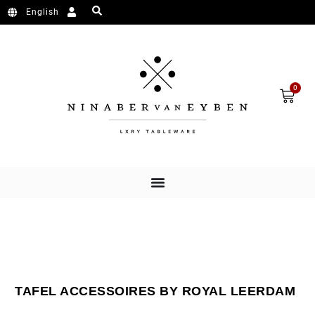
Ga naar de inhoud
English
Wink
0
TAFEL ACCESSOIRES BY ROYAL LEERDAM