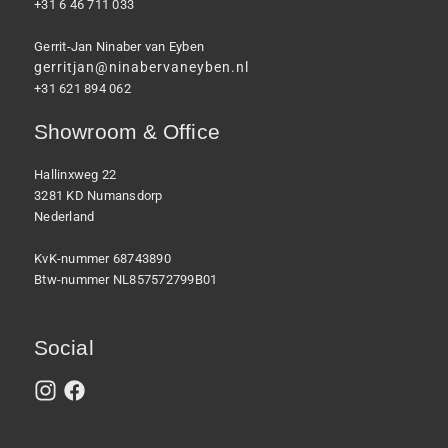
+31 6 46 711 033
Gerrit-Jan Ninaber van Eyben
gerritjan@ninabervaneyben.nl
+31 621 894 062
Showroom & Office
Hallinxweg 22
3281 KD Numansdorp
Nederland
KvK-nummer 68743890
Btw-nummer NL857572799B01
Social