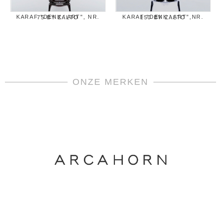
KARAF "DENK ' ART", NR. 75 BY ZALTO
KARAF "DENK ' ART",NR. 150 BY ZALTO
ONZE MERKEN