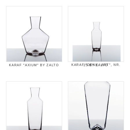
KARAF "AXIUM" BY ZALTO
KARAF "DENK ' ART", NR. 25 BY ZALTO