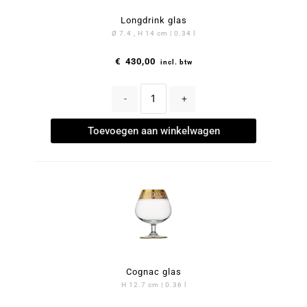
Longdrink glas
Ø 7.4 , H 14 cm | 0.34 l
€
430,00
incl. btw
-
+
Toevoegen aan winkelwagen
Cognac glas
H 12.7 cm | 0.36 l