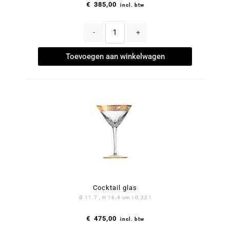
€
385,00
incl. btw
-
+
Toevoegen aan winkelwagen
Cocktail glas
Ø 11.7 , H 16.4 cm | 0.22 l
€
475,00
incl. btw