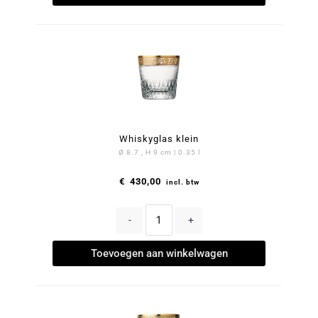
Whiskyglas klein
Ø 8.7 , H 9 cm | 0.35 l
€
430,00
incl. btw
-
+
Toevoegen aan winkelwagen