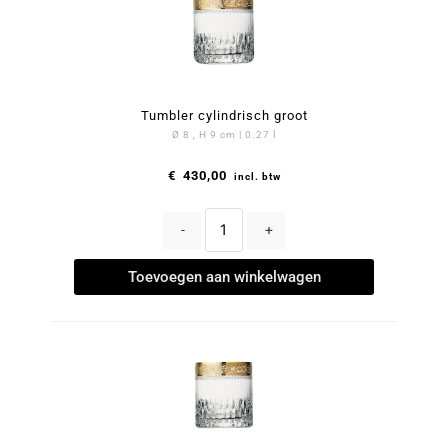
Tumbler cylindrisch groot
Ø 8 , H 9 cm | 0.27 l
€
430,00
incl. btw
-
+
Toevoegen aan winkelwagen