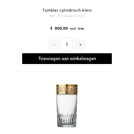
Tumbler cylindrisch klein
Ø 6 , H 7.4 cm | 0.12 l
€
300,00
incl. btw
-
+
Toevoegen aan winkelwagen