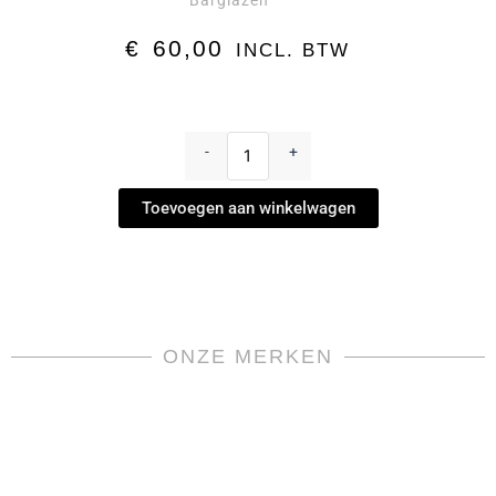
Barglazen
€
60,00
INCL. BTW
Whiskyglas
klein
-
+
-
Street
Toevoegen aan winkelwagen
by
Orrefors
aantal
ONZE MERKEN