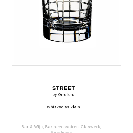
STREET
by Orrefors
Whiskyglas klein
Bar & Wijn
Bar accessoires
Glaswerk
,
,
,