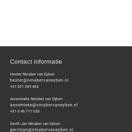
Contact informatie
Hester Ninaber van Eyben
hester@ninabervaneyben.nl
+31 651 549 466
Annemieke Ninaber van Eijben
annemieke@ninabervaneyben.nl
+31 6 46 711 033
Gerrit-Jan Ninaber van Eyben
gerritjan@ninabervaneyben.nl