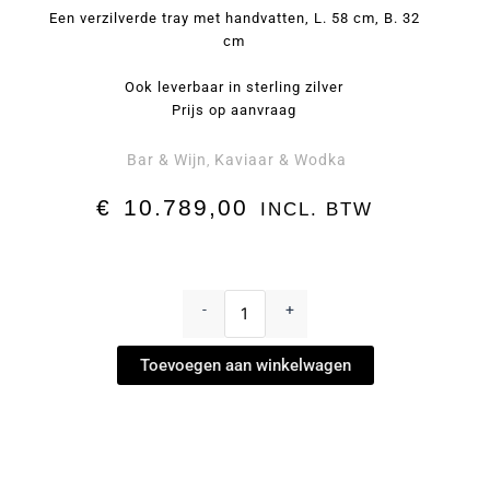
Een verzilverde tray met handvatten, L. 58 cm, B. 32
cm
Ook leverbaar in sterling zilver
Prijs op aanvraag
Bar & Wijn
Kaviaar & Wodka
,
€
10.789,00
INCL. BTW
Kaviaarset
'Gourmet'
-
+
by
Sonja
Toevoegen aan winkelwagen
Quandt
aantal