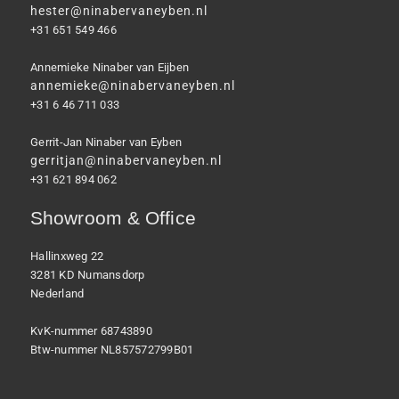
hester@ninabervaneyben.nl
+31 651 549 466
Annemieke Ninaber van Eijben
annemieke@ninabervaneyben.nl
+31 6 46 711 033
Gerrit-Jan Ninaber van Eyben
gerritjan@ninabervaneyben.nl
+31 621 894 062
Showroom & Office
Hallinxweg 22
3281 KD Numansdorp
Nederland
KvK-nummer 68743890
Btw-nummer NL857572799B01