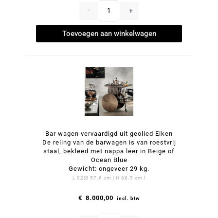
-
+
Toevoegen aan winkelwagen
Bar wagen vervaardigd uit geolied Eiken
De reling van de barwagen is van roestvrij
staal, bekleed met nappa leer in Beige of
Ocean Blue
Gewicht: ongeveer 29 kg.
L 92|B 57.6 cm | H 88.5 cm l
€
8.000,00
incl. btw