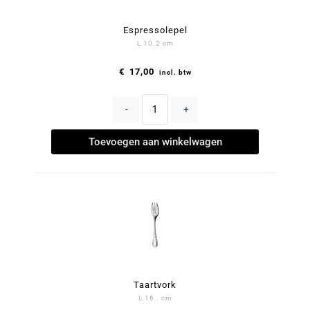
Espressolepel
L 10.2 cm
€
17,00
incl. btw
-
+
Toevoegen aan winkelwagen
Taartvork
L 16 . cm