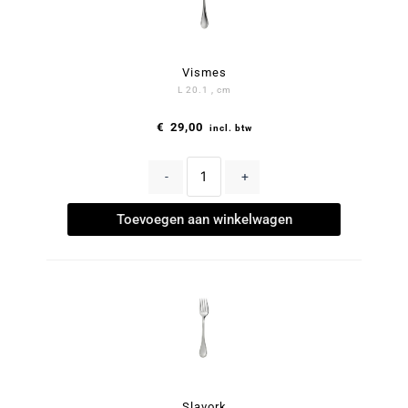
Vismes
L 20.1 , cm
€
29,00
incl. btw
-
+
Toevoegen aan winkelwagen
Slavork