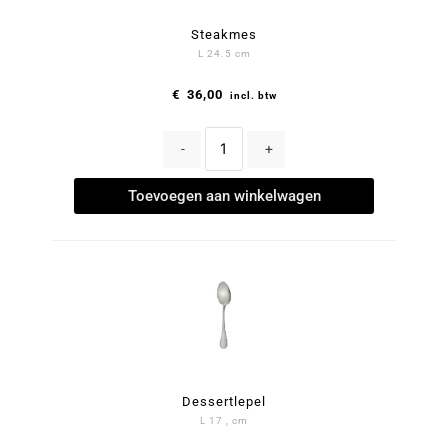
Steakmes
L 24.5 cm
€
36,00
incl. btw
-
+
Toevoegen aan winkelwagen
Dessertlepel
L 17 , cm