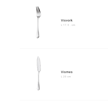
Visvork
L 17.5 . cm
Vismes
L 20 cm