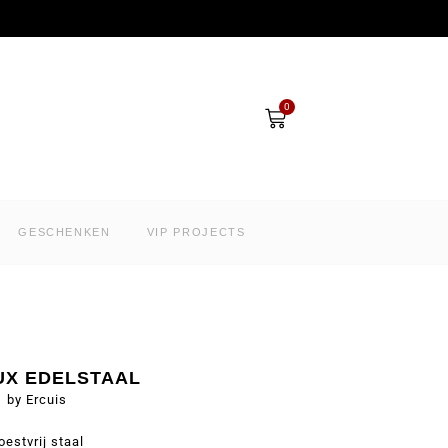
Winkelwagen
0
GESCHENKEN
VIP PROJECTS
UX EDELSTAAL
by Ercuis
oestvrij staal