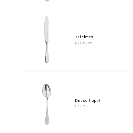
Tafelmes
L 23.6 . cm
Dessertlepel
L 17.2 cm