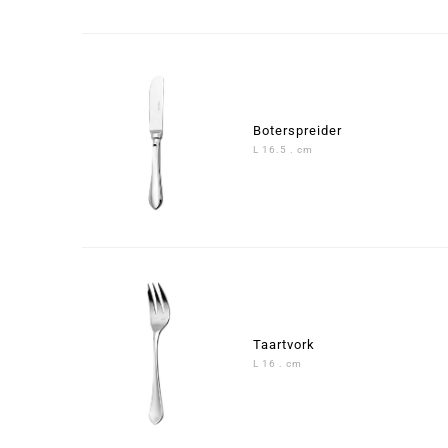
Boterspreider
L 16.5 . cm
Taartvork
L 16 . cm