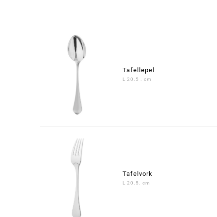
Tafellepel
L 20.5 . cm
Tafelvork
L 20.5. cm