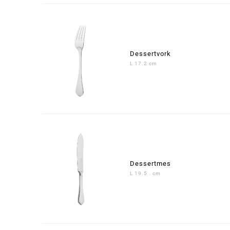
Dessertvork
L 17.2 cm
Dessertmes
L 19.5 . cm