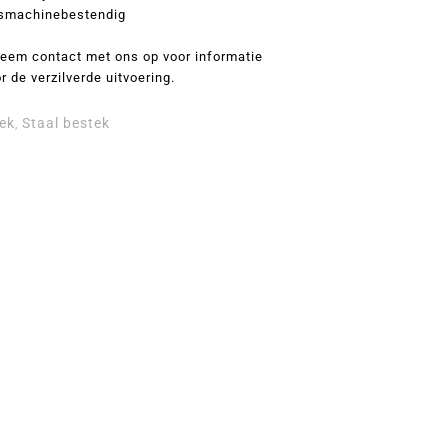
smachinebestendig
 neem contact met ons op voor informatie
r de verzilverde uitvoering.
ek
Staal bestek
,