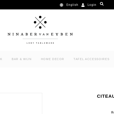
Login
English
RK
BAR & WIJN
HOME DECOR
TAFEL ACCESSOIRES
CITEA
R