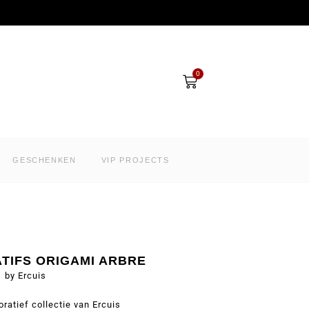
Winkelwagen
0
GESCHENKEN
VIP PROJECTS
TIFS ORIGAMI ARBRE
by Ercuis
oratief collectie van Ercuis