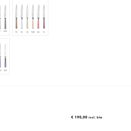
€
195,00
incl. btw