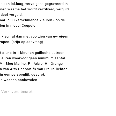
n een laklaag, vervolgens gegraveerd in
onen waarna het wordt verzilverd, verguld
 deel-verguld.
baar in 30 verschillende kleuren - op de
 zien in model Coupole
i kleur, al dan niet voorzien van uw eigen
pen. (prijs op aanvraag).
stuks in 1 kleur en guilloche patroon
kleuren waarvoor geen minimum aantal
, V - Bleu Marine, P - Arbre, H - Orange
 van Arts Décoratifs van Ercuis lichten
 in een persoonlijk gesprek
nd wassen aanbevolen
Verzilverd bestek
,