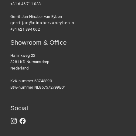
+31 6 46 711 033
Gerrit-Jan Ninaber van Eyben
gerritjan@ninabervaneyben.nl
+31 621 894 062
Showroom & Office
Hallinxweg 22
3281 KD Numansdorp
Nederland
KvK-nummer 68743890
Btw-nummer NL857572799B01
Social