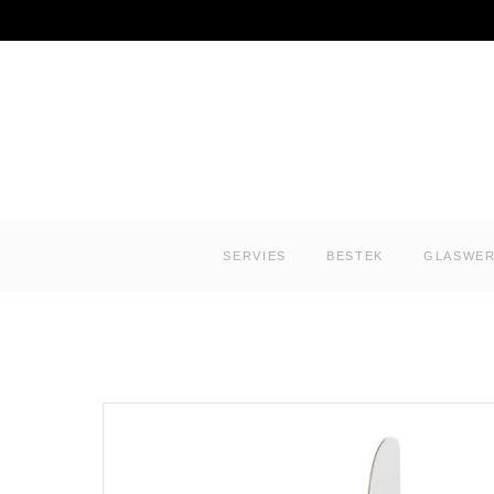
Ga naar de inhoud
SERVIES
BESTEK
GLASWE