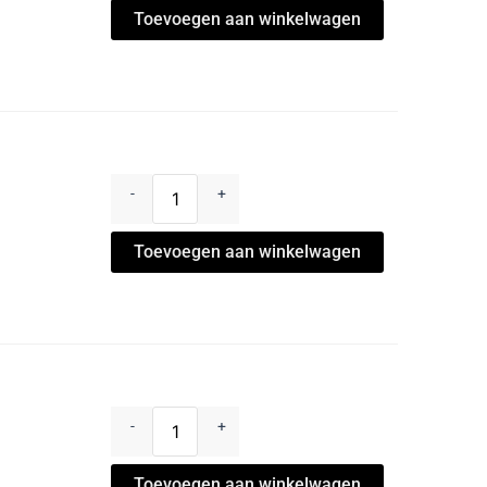
Toevoegen aan winkelwagen
-
+
Toevoegen aan winkelwagen
-
+
Toevoegen aan winkelwagen