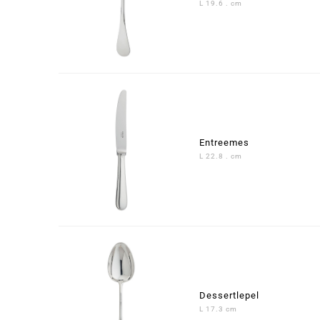
L 19.6 . cm
Entreemes
L 22.8 . cm
Dessertlepel
L 17.3 cm