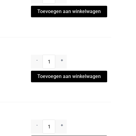
Toevoegen aan winkelwagen
-
+
Toevoegen aan winkelwagen
-
+