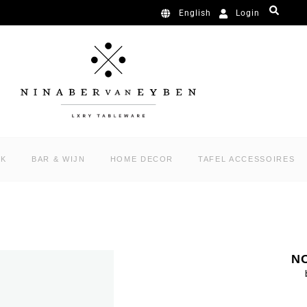
Login
English
RK
BAR & WIJN
HOME DECOR
TAFEL ACCESSOIRES
N