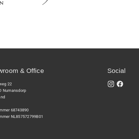
room & Office
Social
xweg 22
D Numansdorp
and
mmer 68743890
mmer NL857572799B01