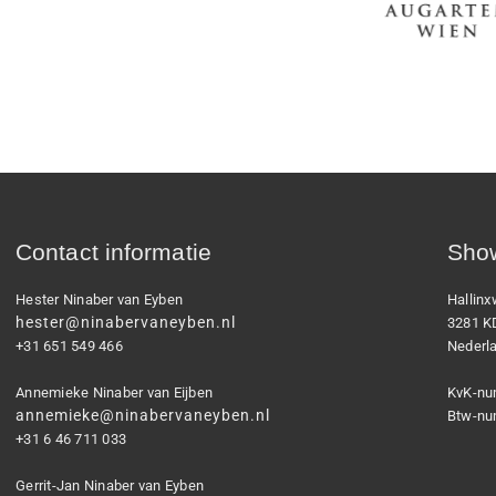
Contact informatie
Show
Hester Ninaber van Eyben
Hallin
hester@ninabervaneyben.nl
3281 K
+31 651 549 466
Nederl
Annemieke Ninaber van Eijben
KvK-nu
annemieke@ninabervaneyben.nl
Btw-nu
+31 6 46 711 033
Gerrit-Jan Ninaber van Eyben