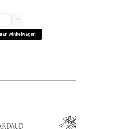
epel
+
ndie
aan winkelwagen
cat
l