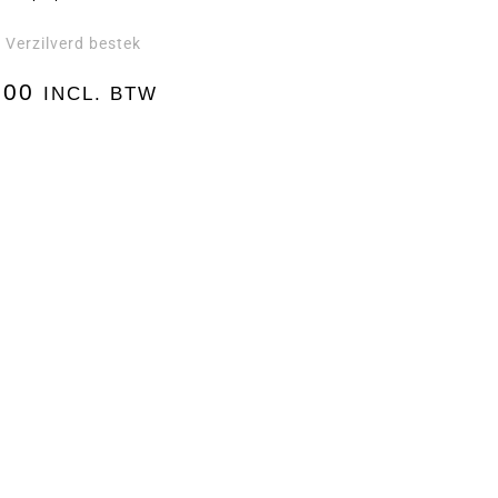
Verzilverd bestek
,
,00
INCL. BTW