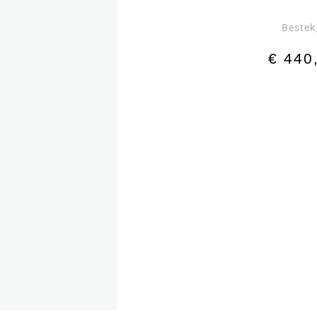
Bestek
€
440