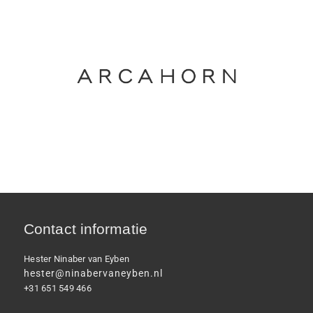
Contact informatie
Hester Ninaber van Eyben
hester@ninabervaneyben.nl
+31 651 549 466