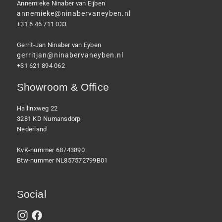
Annemieke Ninaber van Eijben
annemieke@ninabervaneyben.nl
+31 6 46 711 033
Gerrit-Jan Ninaber van Eyben
gerritjan@ninabervaneyben.nl
+31 621 894 062
Showroom & Office
Hallinxweg 22
3281 KD Numansdorp
Nederland
KvK-nummer 68743890
Btw-nummer NL857572799B01
Social