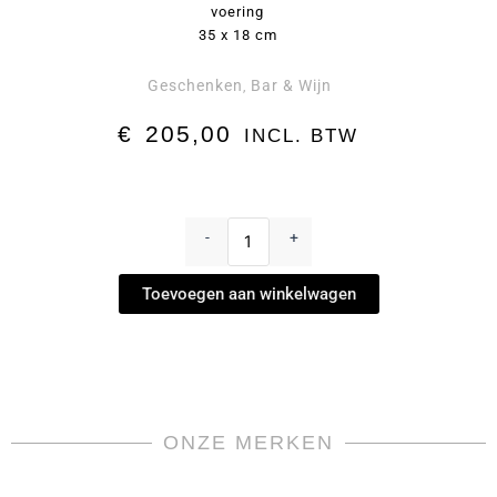
voering
35 x 18 cm
Geschenken
Bar & Wijn
,
€
205,00
INCL. BTW
"Manhattan"
Cocktailblad
-
+
by
Georg
Toevoegen aan winkelwagen
Jensen
aantal
ONZE MERKEN