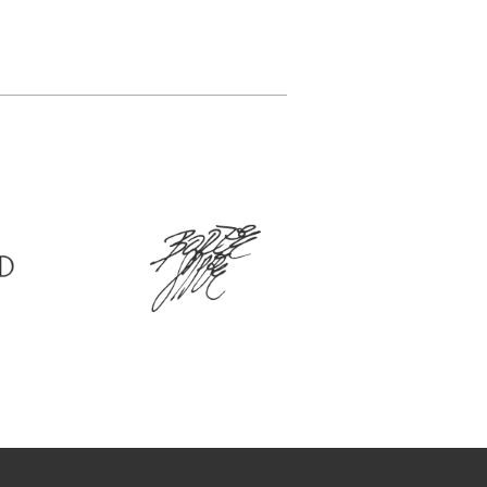
est
d
l