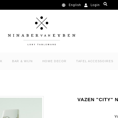
Login
English
RK
BAR & WIJN
HOME DECOR
TAFEL ACCESSOIRES
VAZEN "CITY"
V