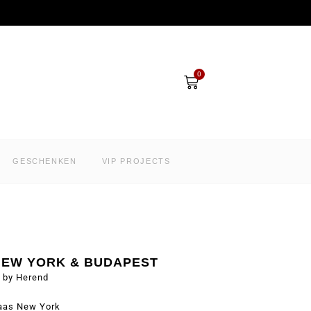
Winkelwagen
0
GESCHENKEN
VIP PROJECTS
 NEW YORK & BUDAPEST
by Herend
aas New York