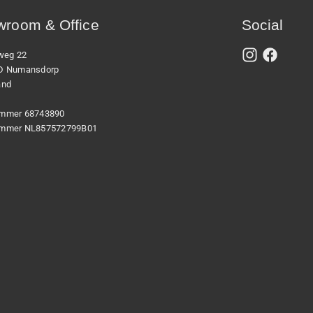
room & Office
Social
xweg 22
D Numansdorp
and
mmer 68743890
mmer NL857572799B01