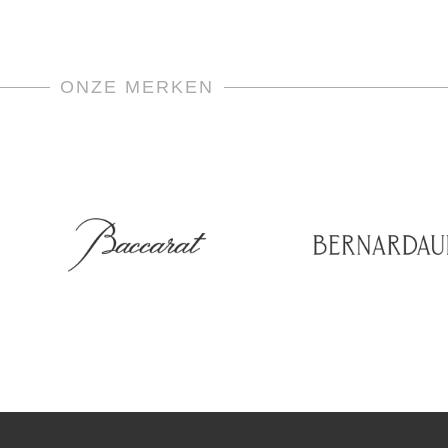
&
Budap
by
Heren
ONZE MERKEN
aanta