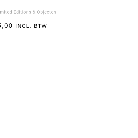
imited Editions & Objecten
5,00
INCL. BTW