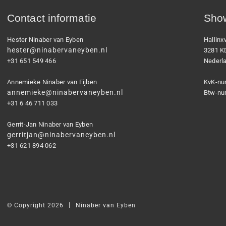
Contact informatie
Show
Hester Ninaber van Eyben
Hallin
hester@ninabervaneyben.nl
3281 K
+31 651 549 466
Nederl
Annemieke Ninaber van Eijben
KvK-nu
annemieke@ninabervaneyben.nl
Btw-nu
+31 6 46 711 033
Gerrit-Jan Ninaber van Eyben
gerritjan@ninabervaneyben.nl
+31 621 894 062
|
© Copyright 2026
Ninaber van Eyben