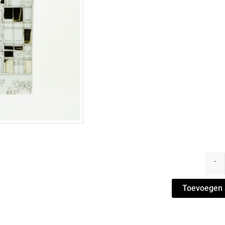
Vaas
New
-
York
-
Toevoegen 
Vazen
"City"
New
York