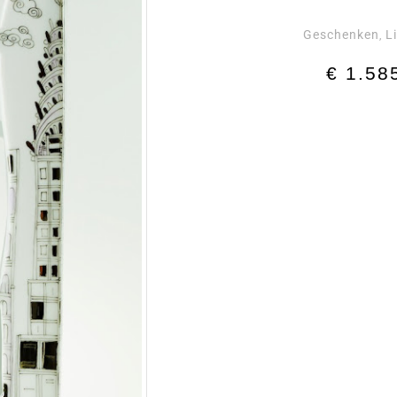
Geschenken
L
,
€
1.58