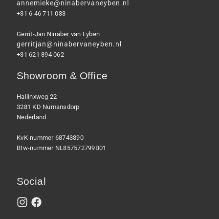
annemieke@ninabervaneyben.nl
+31 6 46 711 033
Gerrit-Jan Ninaber van Eyben
gerritjan@ninabervaneyben.nl
+31 621 894 062
Showroom & Office
Hallinxweg 22
3281 KD Numansdorp
Nederland
KvK-nummer 68743890
Btw-nummer NL857572799B01
Social