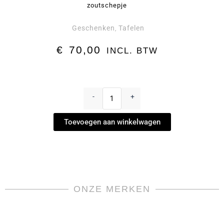
zoutschepje
Geschenken
Tafelen
,
€
70,00
INCL. BTW
"Alfredo"
Zoutpot
-
+
by
Georg
Toevoegen aan winkelwagen
Jensen
aantal
ONZE MERKEN