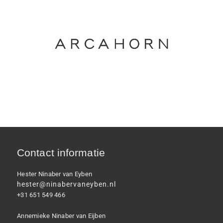
Contact informatie
Hester Ninaber van Eyben
hester@ninabervaneyben.nl
+31 651 549 466
Annemieke Ninaber van Eijben