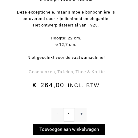
Deze exceptionele, maar simpele bonbonnière is
betoverend door zijn lichtheid en elegantie.
Het ontwerp dateert al van 1925.
Hoogte: 22 cm.
ø 12,7 cm.
Niet geschikt voor de vaatwamachine!
Geschenken
Tafelen
Thee & Koffie
,
,
€
264,00
INCL. BTW
Bonbonnière
by
-
+
Lobmeyr
aantal
Toevoegen aan winkelwagen