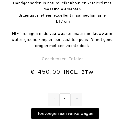
Handgesneden in naturel eikenhout en versierd met
messing elementen
Uitgerust met een excellent maalmechanisme
H.17 cm
NIET reinigen in de vaatwasser, maar met lauwwarm
water, groene zeep en een zachte spons. Direct goed
drogen met een zachte doek
Geschenken
Tafelen
,
€
450,00
INCL. BTW
Peper-
en
-
+
Zoutmolen
"Ionic",
Toevoegen aan winkelwagen
Naturel
Eiken
by