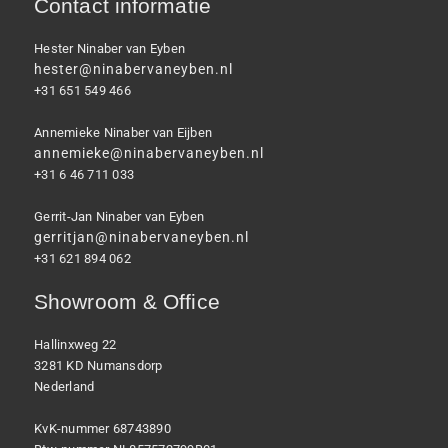
Contact informatie
Hester Ninaber van Eyben
hester@ninabervaneyben.nl
+31 651 549 466
Annemieke Ninaber van Eijben
annemieke@ninabervaneyben.nl
+31 6 46 711 033
Gerrit-Jan Ninaber van Eyben
gerritjan@ninabervaneyben.nl
+31 621 894 062
Showroom & Office
Hallinxweg 22
3281 KD Numansdorp
Nederland
KvK-nummer 68743890