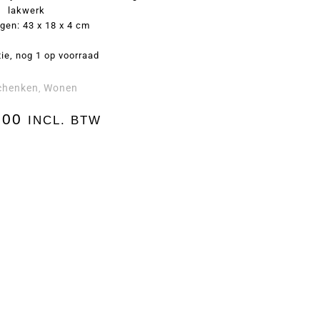
lakwerk
gen: 43 x 18 x 4 cm
tie, nog 1 op voorraad
chenken
Wonen
,
,00
INCL. BTW