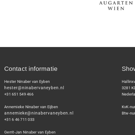
Contact informatie
Show
Hester Ninaber van Eyben
Hallin
hester@ninabervaneyben.nl
3281 K
+31 651 549 466
Nederl
Annemieke Ninaber van Eijben
KvK-nu
annemieke@ninabervaneyben.nl
Btw-nu
+31 6 46 711 033
Gerrit-Jan Ninaber van Eyben