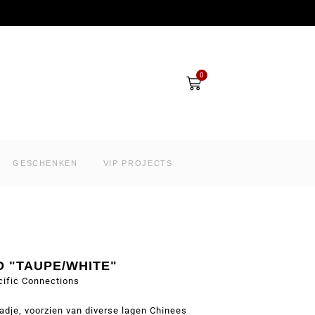
Winkelwagen
0
GESCHENKEN
VIP PROJECTS
D "TAUPE/WHITE"
cific Connections
dje, voorzien van diverse lagen Chinees