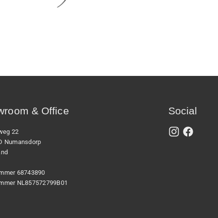
room & Office
Social
xweg 22
D Numansdorp
and
mmer 68743890
mmer NL857572799B01