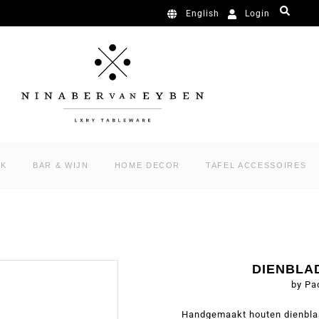
Login
English
RK
BAR & WIJN
HOME DECOR
TAFEL ACCESSOIRES
DIENBLA
by Pa
Handgemaakt houten dienblaa