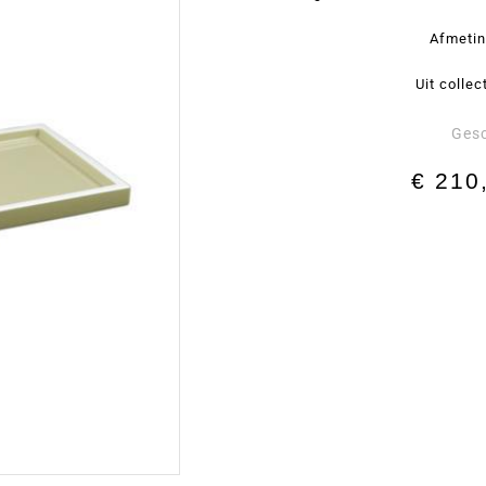
Afmetin
Uit collec
Ges
€
210