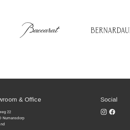
room & Office
Social
xweg 22
D Numansdorp
and