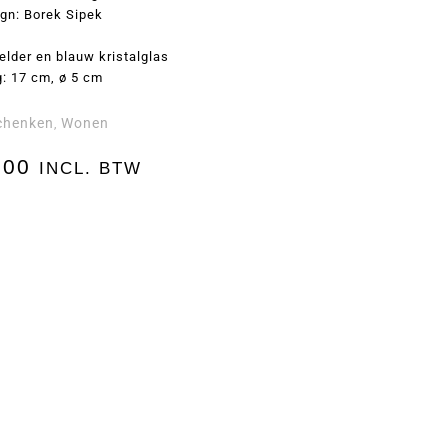
gn: Borek Sipek
elder en blauw kristalglas
: 17 cm, ø 5 cm
chenken
Wonen
,
,00
INCL. BTW