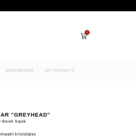
Winkelwagen
0
GESCHENKEN
VIP PROJECTS
AR "GREYHEAD"
y Borek Sipek
maakt kristalglas