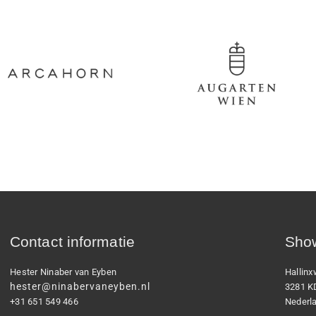
Contact informatie
Show
Hester Ninaber van Eyben
Hallin
hester@ninabervaneyben.nl
3281 K
+31 651 549 466
Nederl