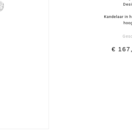
Desi
Kandelaar in h
hoog
Ges
€
167