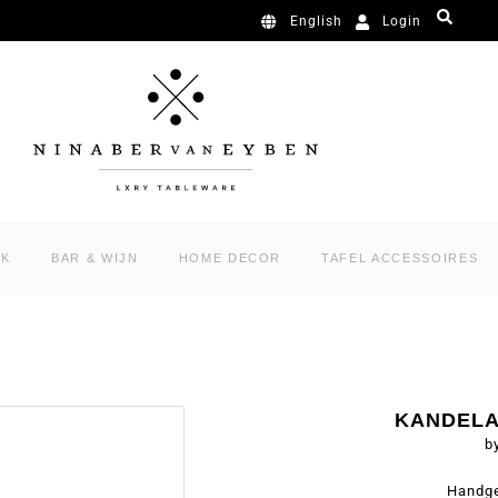
Login
English
RK
BAR & WIJN
HOME DECOR
TAFEL ACCESSOIRES
KANDELA
b
Handge