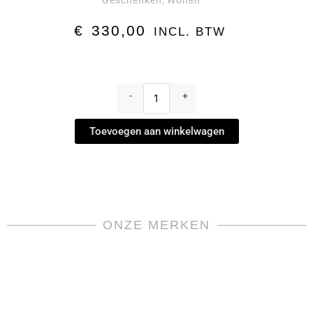
Geschenken
Wonen
,
€
330,00
INCL. BTW
Windlichtje
"Galet"
-
+
by
Ercuis
Toevoegen aan winkelwagen
aantal
ONZE MERKEN