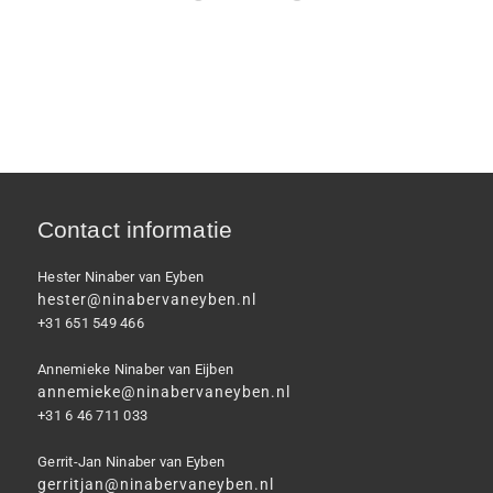
Contact informatie
Hester Ninaber van Eyben
hester@ninabervaneyben.nl
+31 651 549 466
Annemieke Ninaber van Eijben
annemieke@ninabervaneyben.nl
+31 6 46 711 033
Gerrit-Jan Ninaber van Eyben
gerritjan@ninabervaneyben.nl