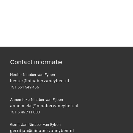
Contact informatie
Hester Ninaber van Eyben
hester@ninabervaneyben.nl
+31 651 549 466
Annemieke Ninaber van Eijben
annemieke@ninabervaneyben.nl
+31 6 46 711 033
Gerrit-Jan Ninaber van Eyben
gerritjan@ninabervaneyben.nl