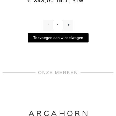
€
348,00
INCL. BTW
Longdrinkglas
Gazelle
-
+
-
Safari
Toevoegen aan winkelwagen
Barglazen
by
Varga
aantal
ONZE MERKEN