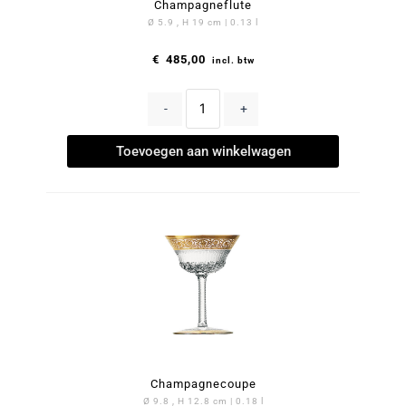
Champagneflute
Ø 5.9 , H 19 cm | 0.13 l
€
485,00
incl. btw
-
+
Toevoegen aan winkelwagen
Champagnecoupe
Ø 9.8 , H 12.8 cm | 0.18 l