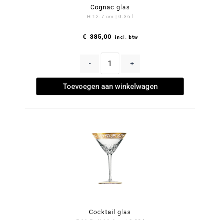
Cognac glas
H 12.7 cm | 0.36 l
€
385,00
incl. btw
-
+
Toevoegen aan winkelwagen
Cocktail glas