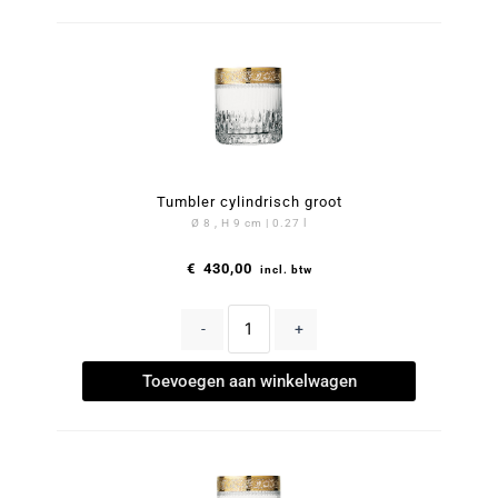
Tumbler cylindrisch groot
Ø 8 , H 9 cm | 0.27 l
€
430,00
incl. btw
-
+
Toevoegen aan winkelwagen