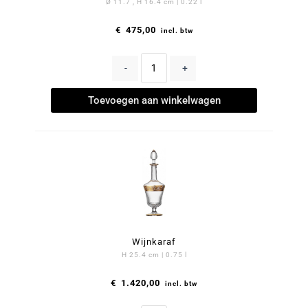
Ø 11.7 , H 16.4 cm | 0.22 l
€
475,00
incl. btw
-
+
Toevoegen aan winkelwagen
Wijnkaraf
H 25.4 cm | 0.75 l
€
1.420,00
incl. btw