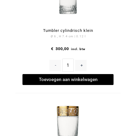
Tumbler cylindrisch klein
Ø 6 , H 7.4 cm | 0.12 l
€
300,00
incl. btw
-
+
Toevoegen aan winkelwagen