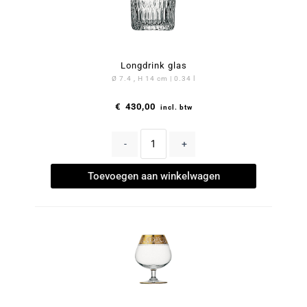
Longdrink glas
Ø 7.4 , H 14 cm | 0.34 l
€
430,00
incl. btw
-
+
Toevoegen aan winkelwagen