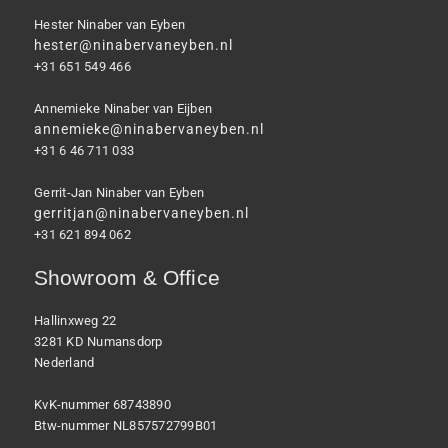
Hester Ninaber van Eyben
hester@ninabervaneyben.nl
+31 651 549 466
Annemieke Ninaber van Eijben
annemieke@ninabervaneyben.nl
+31 6 46 711 033
Gerrit-Jan Ninaber van Eyben
gerritjan@ninabervaneyben.nl
+31 621 894 062
Showroom & Office
Hallinxweg 22
3281 KD Numansdorp
Nederland
KvK-nummer 68743890
Btw-nummer NL857572799B01