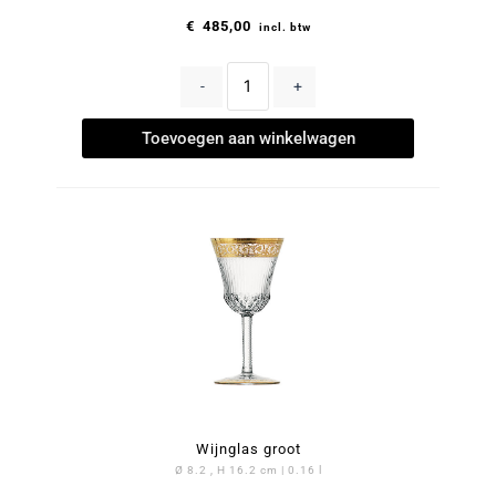
€
485,00
incl. btw
-
+
Toevoegen aan winkelwagen
Wijnglas groot
Ø 8.2 , H 16.2 cm | 0.16 l