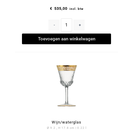
€
535,00
incl. btw
-
+
Toevoegen aan winkelwagen
Wijn/waterglas
Ø 9.2 , H 17.8 cm | 0.22 l