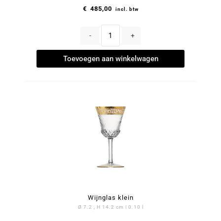
€
485,00
incl. btw
-
+
Toevoegen aan winkelwagen
Wijnglas klein
Ø 7.2 , H 14.2 cm | 0.10 l