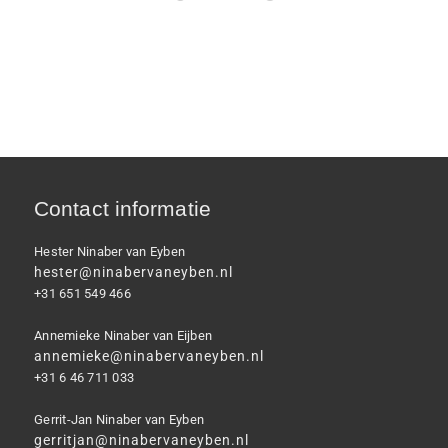
Contact informatie
Hester Ninaber van Eyben
hester@ninabervaneyben.nl
+31 651 549 466
Annemieke Ninaber van Eijben
annemieke@ninabervaneyben.nl
+31 6 46 711 033
Gerrit-Jan Ninaber van Eyben
gerritjan@ninabervaneyben.nl