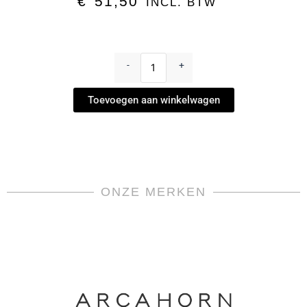
€
51,50
INCL. BTW
Waterglas
-
-
+
Denk
'
Toevoegen aan winkelwagen
Art
by
Zalto
aantal
ONZE MERKEN