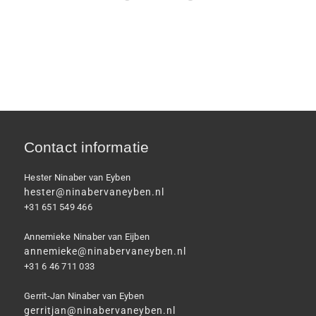
Contact informatie
Hester Ninaber van Eyben
hester@ninabervaneyben.nl
+31 651 549 466
Annemieke Ninaber van Eijben
annemieke@ninabervaneyben.nl
+31 6 46 711 033
Gerrit-Jan Ninaber van Eyben
gerritjan@ninabervaneyben.nl