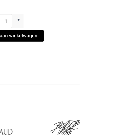
las
+
aan winkelwagen
ght
l