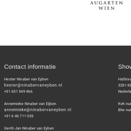
Contact informatie
Show
Hester Ninaber van Eyben
Hallin
hester@ninabervaneyben.nl
3281 K
+31 651 549 466
Nederl
Annemieke Ninaber van Eijben
KvK-nu
annemieke@ninabervaneyben.nl
Btw-nu
+31 6 46 711 033
Gerrit-Jan Ninaber van Eyben