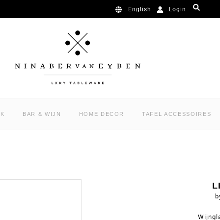
Login
English
RK
BAR & WIJN
HOME DECOR
TAFEL ACCESSOIRES
L
b
Wijngl