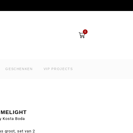
Winkelwagen
0
GESCHENKEN
VIP PROJECTS
IMELIGHT
y Kosta Boda
as groot, set van 2