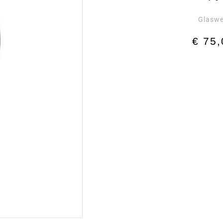
Glaswe
€
75,