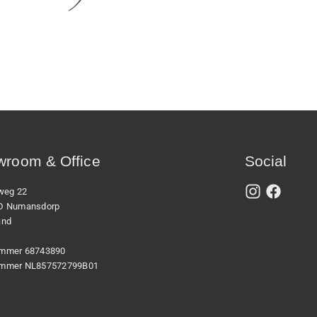
room & Office
Social
xweg 22
D Numansdorp
and
mmer 68743890
mmer NL857572799B01