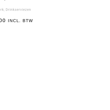
rk
Drinkserviezen
,
00
INCL. BTW