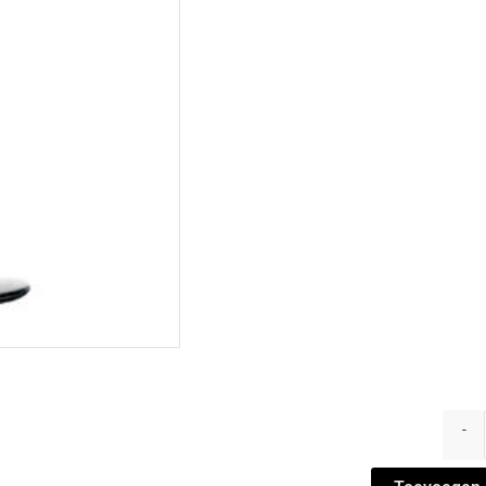
Roeme
hemel
-
-
Amad