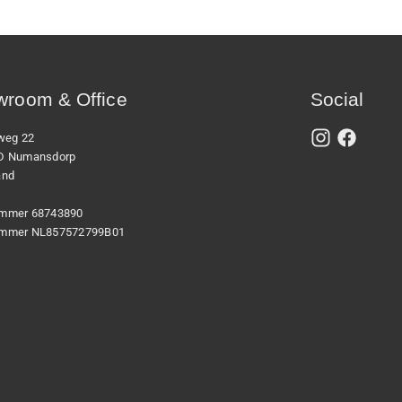
room & Office
Social
xweg 22
D Numansdorp
and
mmer 68743890
mmer NL857572799B01