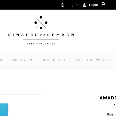
Login
English
RK
BAR & WIJN
HOME DECOR
TAFEL ACCESSOIRES
AMAD
b
Roem