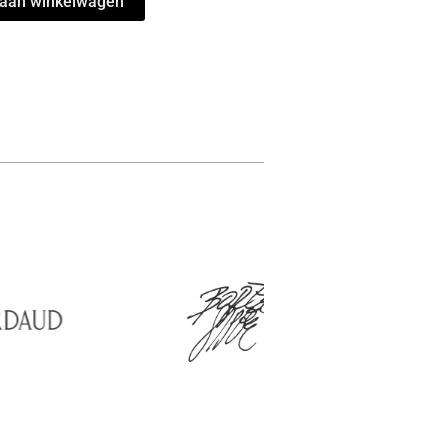
aan winkelwagen
ers
l