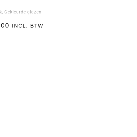
k
Gekleurde glazen
,
,00
INCL. BTW