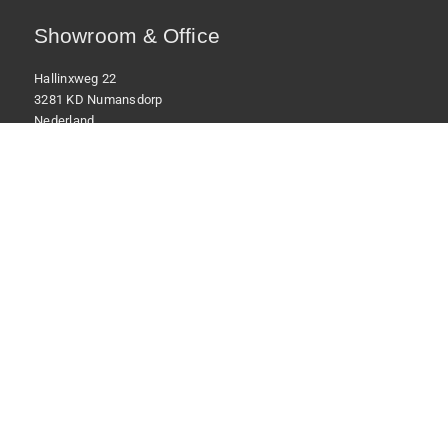
Showroom & Office
Hallinxweg 22
3281 KD Numansdorp
Nederland
KvK-nummer 68743890
Btw-nummer NL857572799B01
Social
|
© Copyright 2026
Ninaber van Eyben