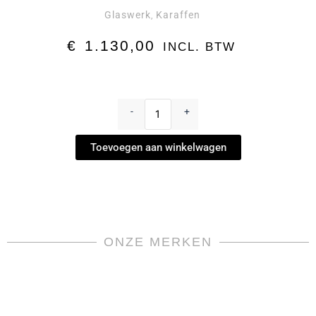
Glaswerk
Karaffen
,
€
1.130,00
INCL. BTW
Trianon
Wijnkaraf
-
+
by
Saint
Toevoegen aan winkelwagen
Louis
aantal
ONZE MERKEN