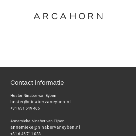
Contact informatie
Hester Ninaber van Eyben
hester@ninabervaneyben.nl
+31 651 549 466
Annemieke Ninaber van Eijben
annemieke@ninabervaneyben.nl
+31 6 46 711 033