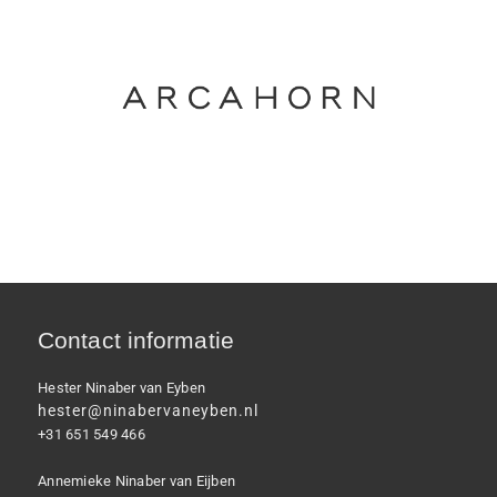
Contact informatie
Hester Ninaber van Eyben
hester@ninabervaneyben.nl
+31 651 549 466
Annemieke Ninaber van Eijben