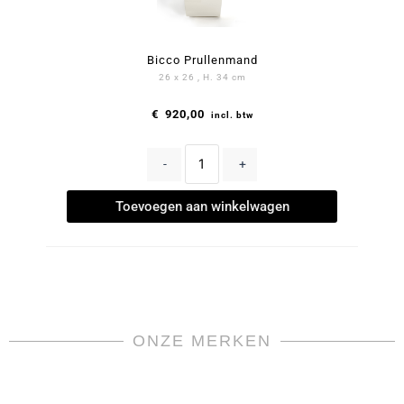
Bicco Prullenmand
26 x 26 , H. 34 cm
€
920,00
incl. btw
-
+
Toevoegen aan winkelwagen
ONZE MERKEN