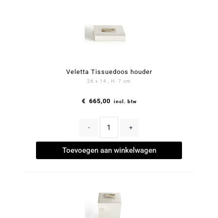
Veletta Tissuedoos houder
26 x 14 , H. 7 cm
€
665,00
incl. btw
-
+
Toevoegen aan winkelwagen