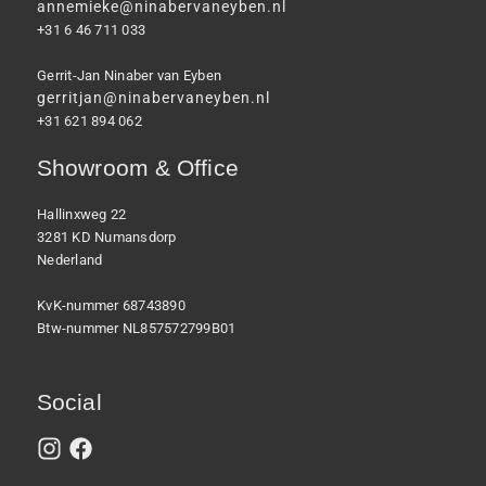
annemieke@ninabervaneyben.nl
+31 6 46 711 033
Gerrit-Jan Ninaber van Eyben
gerritjan@ninabervaneyben.nl
+31 621 894 062
Showroom & Office
Hallinxweg 22
3281 KD Numansdorp
Nederland
KvK-nummer 68743890
Btw-nummer NL857572799B01
Social