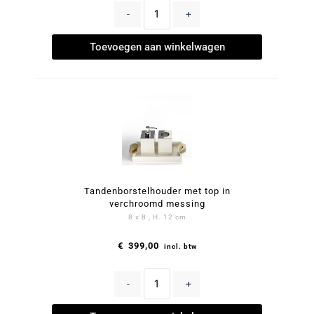
-
+
Toevoegen aan winkelwagen
Tandenborstelhouder met top in
verchroomd messing
8 x 8 , H. 12 cm
€
399,00
incl. btw
-
+