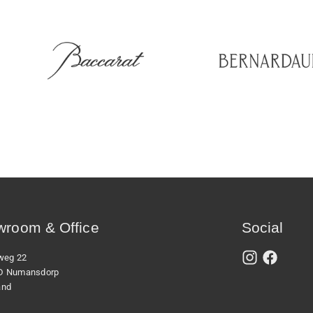
room & Office
Social
xweg 22
D Numansdorp
and