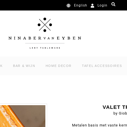
Login
English
RK
BAR & WIJN
HOME DECOR
TAFEL ACCESSOIRES
VALET 
by Giob
Metalen basis met vaste kern 