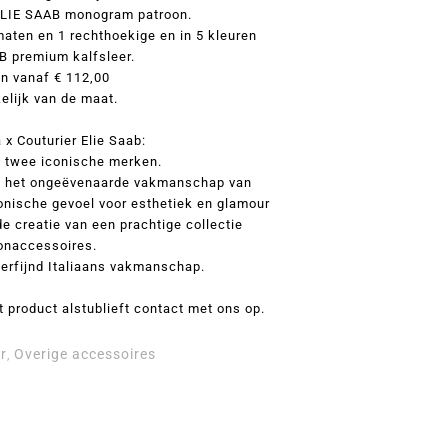
 ELIE SAAB monogram patroon.
 maten en 1 rechthoekige en in 5 kleuren
B premium kalfsleer.
en vanaf € 112,00
elijk van de maat.
 x Couturier Elie Saab:
n twee iconische merken.
 het ongeëvenaarde vakmanschap van
nische gevoel voor esthetiek en glamour
de creatie van een prachtige collectie
naccessoires.
erfijnd Italiaans vakmanschap.
t product alstublieft contact met ons op.
r
Overige accessoires
,