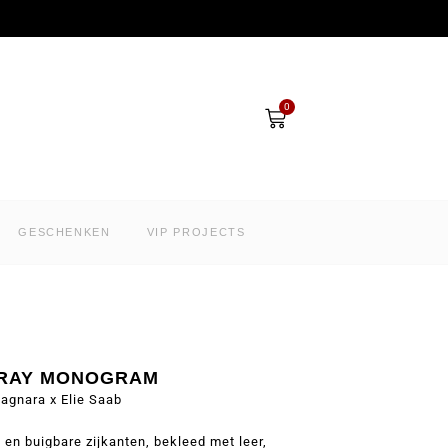
Winkelwagen
0
GESCHENKEN
VIP PROJECTS
TRAY MONOGRAM
agnara x Elie Saab
en buigbare zijkanten, bekleed met leer,