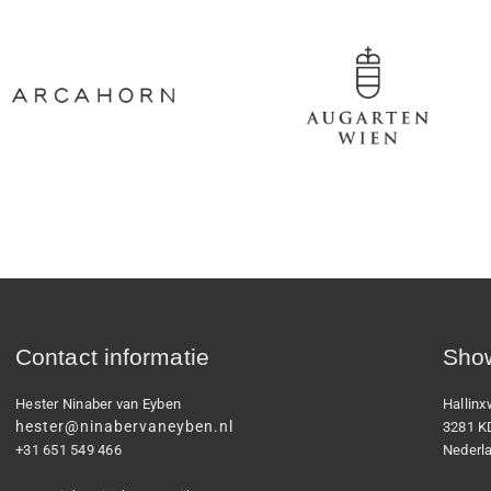
Contact informatie
Show
Hester Ninaber van Eyben
Hallin
hester@ninabervaneyben.nl
3281 K
+31 651 549 466
Nederl