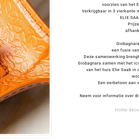
voorzien van het
Verkrijgbaar in 3 vierkante
ELIE SAA
Prijz
afhank
Giobagnara
een fusie va
Deze samenwerking brengt
Giobagnara samen met het ico
van het huis Elie Saab in 
woo
Een eerbetoon aan v
Neem voor informatie over di
Home deco