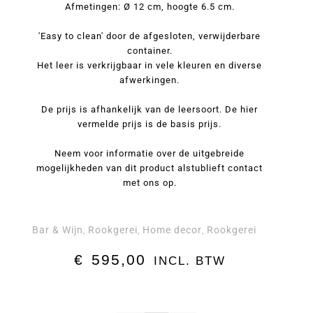
Afmetingen: Ø 12 cm, hoogte 6.5 cm.
'Easy to clean' door de afgesloten, verwijderbare
container.
Het leer is verkrijgbaar in vele kleuren en diverse
afwerkingen.
De prijs is afhankelijk van de leersoort. De hier
vermelde prijs is de basis prijs.
Neem voor informatie over de uitgebreide
mogelijkheden van dit product alstublieft contact
met ons op.
Bar & Wijn
Rookgerei
Home decor
Rookgerei
,
,
,
€
595,00
INCL. BTW
Asbak