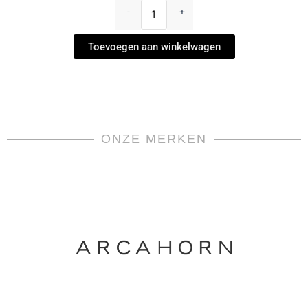
"Colorado"
-
+
by
Giobagnara
Toevoegen aan winkelwagen
aantal
ONZE MERKEN