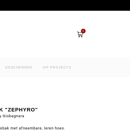
Winkelwagen
0
GESCHENKEN
VIP PROJECTS
K "ZEPHYRO"
y Giobagnara
sbak met afneembare, leren hoes.