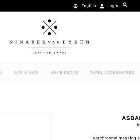
Login
English
RK
BAR & WIJN
HOME DECOR
TAFEL ACCESSOIRES
ASBA
b
Verchroomd messing a