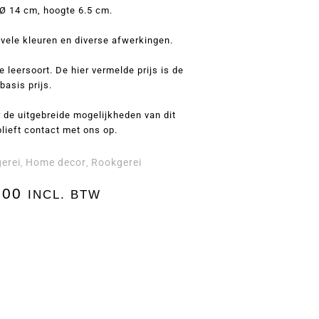
Ø 14 cm, hoogte 6.5 cm.
n vele kleuren en diverse afwerkingen.
e leersoort. De hier vermelde prijs is de
basis prijs.
 de uitgebreide mogelijkheden van dit
blieft contact met ons op.
erei
Home decor
Rookgerei
,
,
,00
INCL. BTW