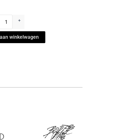
k
yro"
+
gnara
aan winkelwagen
l