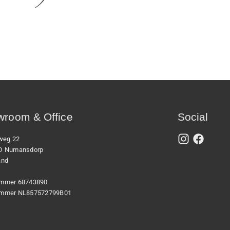
room & Office
Social
xweg 22
D Numansdorp
and
mmer 68743890
mmer NL857572799B01