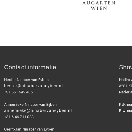
Contact informatie
Show
Hester Ninaber van Eyben
Hallin
hester@ninabervaneyben.nl
3281 K
+31 651 549 466
Nederl
Annemieke Ninaber van Eijben
KvK-nu
annemieke@ninabervaneyben.nl
Btw-nu
+31 6 46 711 033
Gerrit-Jan Ninaber van Eyben