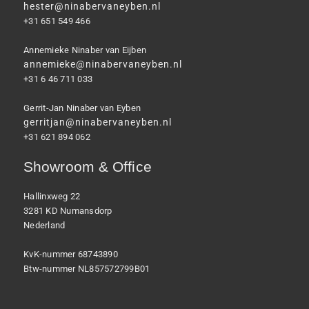
hester@ninabervaneyben.nl
+31 651 549 466
Annemieke Ninaber van Eijben
annemieke@ninabervaneyben.nl
+31 6 46 711 033
Gerrit-Jan Ninaber van Eyben
gerritjan@ninabervaneyben.nl
+31 621 894 062
Showroom & Office
Hallinxweg 22
3281 KD Numansdorp
Nederland
KvK-nummer 68743890
Btw-nummer NL857572799B01