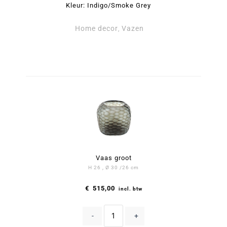
Kleur: Indigo/Smoke Grey
Home decor
Vazen
,
Vaas groot - Somba Vazen Indigo by Guaxs aantal
Vaas klein - Somba Vazen Indigo by Guaxs aantal
Vaas groot
H 26 , Ø 30 /26 cm
€
515,00
incl. btw
-
+