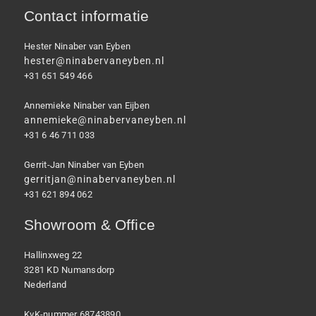
Contact informatie
Hester Ninaber van Eyben
hester@ninabervaneyben.nl
+31 651 549 466
Annemieke Ninaber van Eijben
annemieke@ninabervaneyben.nl
+31 6 46 711 033
Gerrit-Jan Ninaber van Eyben
gerritjan@ninabervaneyben.nl
+31 621 894 062
Showroom & Office
Hallinxweg 22
3281 KD Numansdorp
Nederland
KvK-nummer 68743890