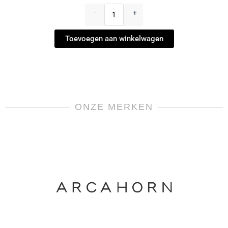
Copier
-
+
Smoke
Blue
Toevoegen aan winkelwagen
by
Sommer
Dutch
Glass
Art
aantal
ONZE MERKEN