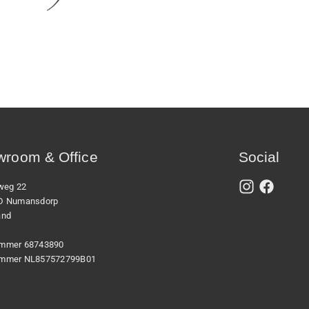
room & Office
Social
xweg 22
D Numansdorp
and
mmer 68743890
mmer NL857572799B01