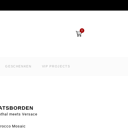
Winkelwagen
0
GESCHENKEN
VIP PROJECTS
ATSBORDEN
nthal meets Versace
rocco Mosaic