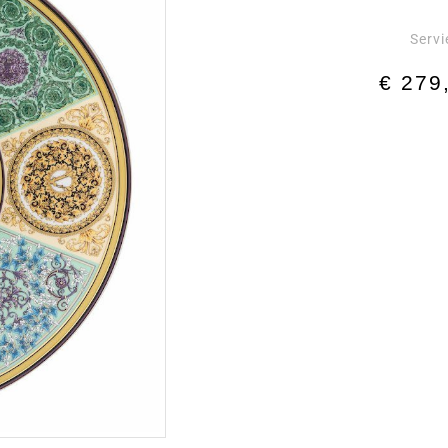
Servi
€
279