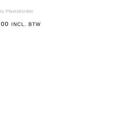
es
Plaatsborden
,
,00
INCL. BTW