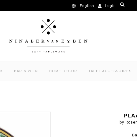
Login
English
RK
BAR & WIJN
HOME DECOR
TAFEL ACCESSOIRES
PLA
by Rose
Ba