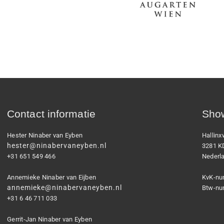
Contact informatie
Show
Hester Ninaber van Eyben
Hallin
hester@ninabervaneyben.nl
3281 K
+31 651 549 466
Nederl
Annemieke Ninaber van Eijben
KvK-nu
annemieke@ninabervaneyben.nl
Btw-nu
+31 6 46 711 033
Gerrit-Jan Ninaber van Eyben