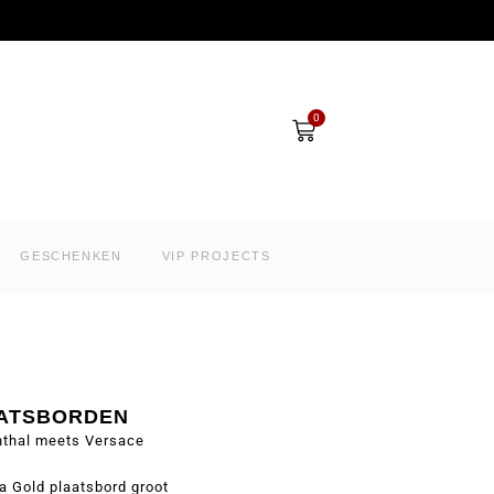
Winkelwagen
0
GESCHENKEN
VIP PROJECTS
ATSBORDEN
nthal meets Versace
 Gold plaatsbord groot