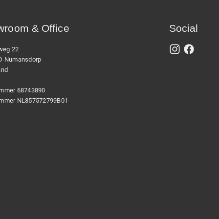
room & Office
Social
xweg 22
D Numansdorp
and
mmer 68743890
mmer NL857572799B01