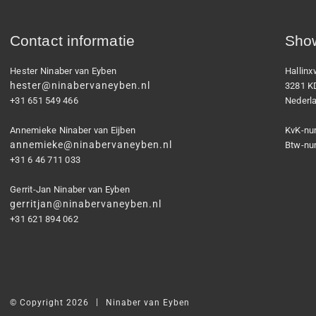
Contact informatie
Show
Hester Ninaber van Eyben
Hallin
hester@ninabervaneyben.nl
3281 K
+31 651 549 466
Nederl
Annemieke Ninaber van Eijben
KvK-nu
annemieke@ninabervaneyben.nl
Btw-nu
+31 6 46 711 033
Gerrit-Jan Ninaber van Eyben
gerritjan@ninabervaneyben.nl
+31 621 894 062
|
© Copyright 2026
Ninaber van Eyben