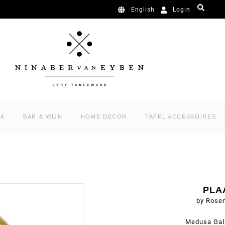
Login
English
RK
BAR & WIJN
HOME DECOR
TAFEL ACCESSOIRES
PLA
by Rose
Medusa Gala