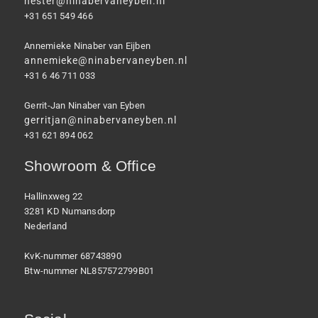
hester@ninabervaneyben.nl
+31 651 549 466
Annemieke Ninaber van Eijben
annemieke@ninabervaneyben.nl
+31 6 46 711 033
Gerrit-Jan Ninaber van Eyben
gerritjan@ninabervaneyben.nl
+31 621 894 062
Showroom & Office
Hallinxweg 22
3281 KD Numansdorp
Nederland
KvK-nummer 68743890
Btw-nummer NL857572799B01