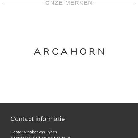
Versace
ONZE MERKEN
aantal
Contact informatie
Hester Ninaber van Eyben