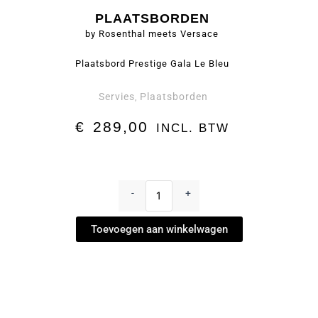
PLAATSBORDEN
by Rosenthal meets Versace
Plaatsbord Prestige Gala Le Bleu
Servies
Plaatsborden
,
€
289,00
INCL. BTW
Plaatsbord
Prestige
-
+
Gala
Le
Toevoegen aan winkelwagen
Bleu
-
Plaatsborden
by
Rosenthal
meets