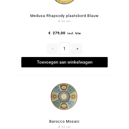
Medusa Rhapsody plaatsbord Blauw
Ø 30 cm
€
279,00
incl. btw
-
+
Toevoegen aan winkelwagen
Barocco Mosaic
Ø 30 cm