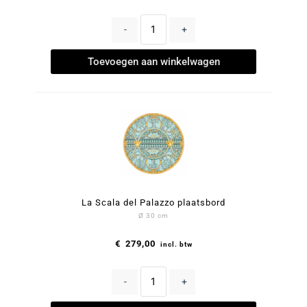
-
+
Toevoegen aan winkelwagen
La Scala del Palazzo plaatsbord
Ø 30 cm
€
279,00
incl. btw
-
+