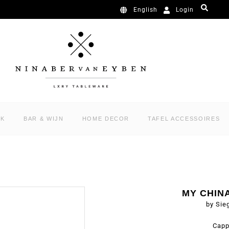
Login
English
RK
BAR & WIJN
HOME DECOR
TAFEL ACCESSOIRES
MY CHIN
by Sie
Capp