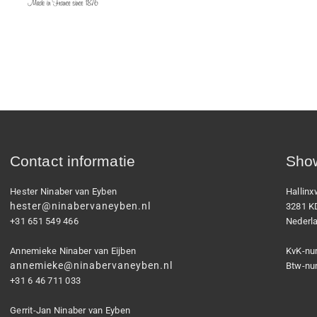
Contact informatie
Show
Hester Ninaber van Eyben
Hallin
hester@ninabervaneyben.nl
3281 K
+31 651 549 466
Nederl
Annemieke Ninaber van Eijben
KvK-nu
annemieke@ninabervaneyben.nl
Btw-nu
+31 6 46 711 033
Gerrit-Jan Ninaber van Eyben