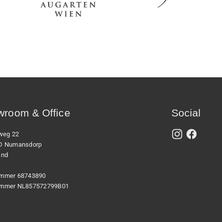
room & Office
Social
xweg 22
D Numansdorp
and
mmer 68743890
mmer NL857572799B01