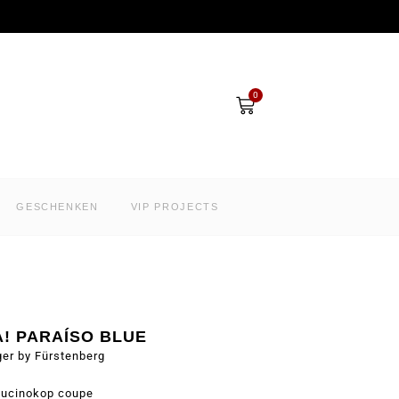
Winkelwagen
0
GESCHENKEN
VIP PROJECTS
A! PARAÍSO BLUE
ger by Fürstenberg
ucinokop coupe