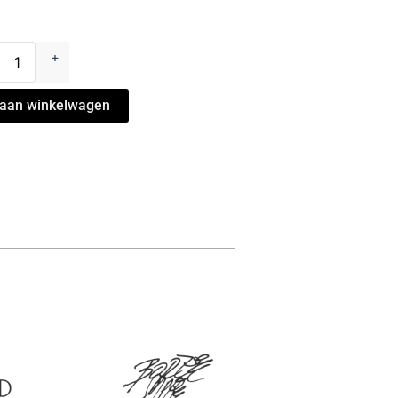
epiece
+
nto
o
aan winkelwagen
l