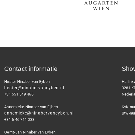
Contact informatie
Show
Hester Ninaber van Eyben
Hallin
hester@ninabervaneyben.nl
3281 K
+31 651 549 466
Nederl
Annemieke Ninaber van Eijben
KvK-nu
annemieke@ninabervaneyben.nl
Btw-nu
+31 6 46 711 033
Gerrit-Jan Ninaber van Eyben