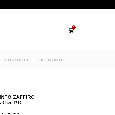
Winkelwagen
0
GESCHENKEN
VIP PROJECTS
INTO ZAFFIRO
y Ginori 1735
Centrepiece