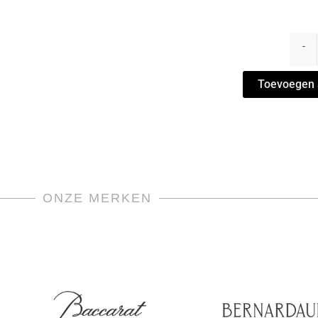
Centr
-
-
Labiri
Zaffir
Toevoegen 
by
Ginori
1735
aanta
ONZE MERKEN