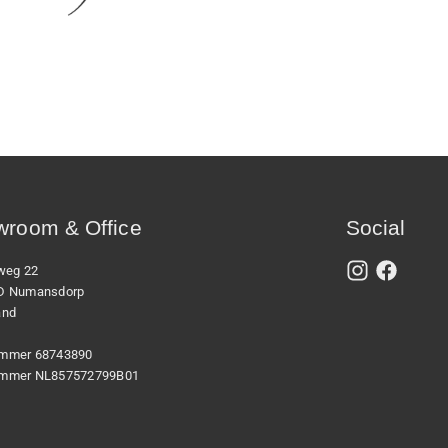
room & Office
Social
xweg 22
D Numansdorp
and
mmer 68743890
mmer NL857572799B01