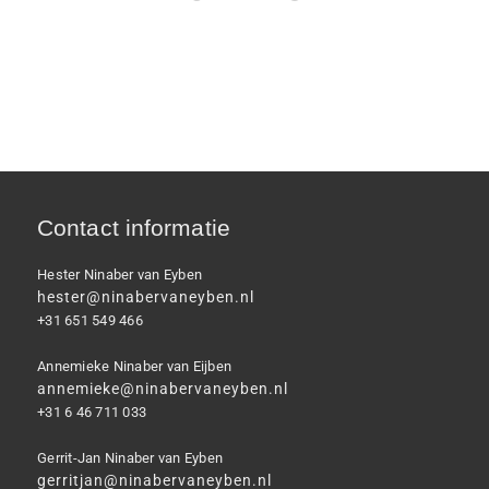
Contact informatie
Hester Ninaber van Eyben
hester@ninabervaneyben.nl
+31 651 549 466
Annemieke Ninaber van Eijben
annemieke@ninabervaneyben.nl
+31 6 46 711 033
Gerrit-Jan Ninaber van Eyben
gerritjan@ninabervaneyben.nl